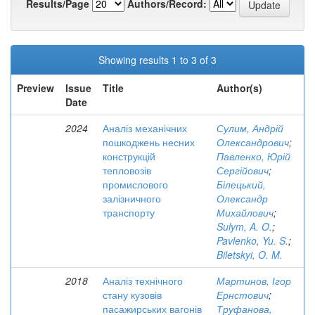
Results/Page
Authors/Record:
Showing results 1 to 3 of 3
Preview
Issue
Title
Author(s)
Date
2024
Аналіз механічних
Сулим, Андрій
пошкоджень несних
Олександрович
;
конструкцій
Павленко, Юрій
тепловозів
Сергійович
;
промислового
Білецький,
залізничного
Олександр
транспорту
Михайлович
;
Sulym, A. O.
;
Pavlenko, Yu. S.
;
Biletskyi, O. M.
2018
Аналіз технічного
Мартинов, Ігор
стану кузовів
Ернстович
;
пасажирських вагонів
Труфанова,