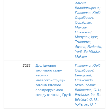
Альона
Володимирівна
;
Павленко, Юрій
Сергійович
;
Сергієнко,
Максим
Олегович
;
Martynov, Igor
;
Trufanova,
Alyona
;
Pavlenko,
Yurii
;
Serhiienko,
Maksim
2023
Дослідження
Павленко, Юрій
технічного стану
Сергійович
;
несучих
Білецький,
металоконструкцій
Олександр
вагонів тягового
Михайлович
;
електрорухомого
Войтенко, О. І.
;
складу залізниці Грузії
Pavlenko, Yu. S.
;
Biletzkyi, O. M.
;
Voitenko, O. I.