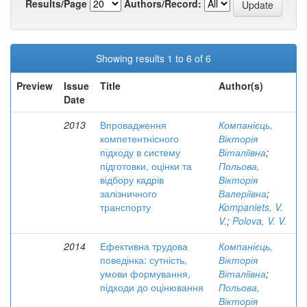
Results/Page
Authors/Record:
Showing results 1 to 6 of 6
Preview
Issue
Title
Author(s)
Date
2013
Впровадження
Компанієць,
компетентнісного
Вікторія
підходу в систему
Віталіївна
;
підготовки, оцінки та
Польова,
відбору кадрів
Вікторія
залізничного
Валеріївна
;
транспорту
Kompaniets, V.
V.
;
Polova, V. V.
2014
Ефективна трудова
Компанієць,
поведінка: сутність,
Вікторія
умови формування,
Віталіївна
;
підходи до оцінювання
Польова,
Вікторія