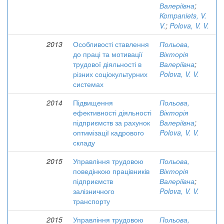
Валеріївна
;
Kompaniets, V.
V.
;
Polova, V. V.
2013
Особливості ставлення
Польова,
до праці та мотивації
Вікторія
трудової діяльності в
Валеріївна
;
різних соціокультурних
Polova, V. V.
системах
2014
Підвищення
Польова,
ефективності діяльності
Вікторія
підприємств за рахунок
Валеріївна
;
оптимізації кадрового
Polova, V. V.
складу
2015
Управління трудовою
Польова,
поведінкою працівників
Вікторія
підприємств
Валеріївна
;
залізничного
Polova, V. V.
транспорту
2015
Управління трудовою
Польова,