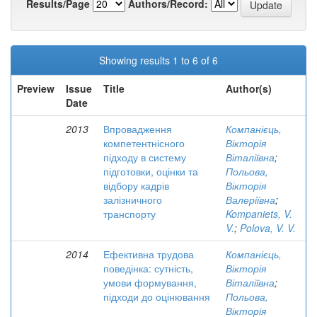
Results/Page
Authors/Record:
Showing results 1 to 6 of 6
Preview
Issue
Title
Author(s)
Date
2013
Впровадження
Компанієць,
компетентнісного
Вікторія
підходу в систему
Віталіївна
;
підготовки, оцінки та
Польова,
відбору кадрів
Вікторія
залізничного
Валеріївна
;
транспорту
Kompaniets, V.
V.
;
Polova, V. V.
2014
Ефективна трудова
Компанієць,
поведінка: сутність,
Вікторія
умови формування,
Віталіївна
;
підходи до оцінювання
Польова,
Вікторія