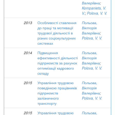
Валеріївна
;
Kompaniets, V.
V.
;
Polova, V. V.
2013
Особливості ставлення
Польова,
до праці та мотивації
Вікторія
трудової діяльності в
Валеріївна
;
різних соціокультурних
Polova, V. V.
системах
2014
Підвищення
Польова,
ефективності діяльності
Вікторія
підприємств за рахунок
Валеріївна
;
оптимізації кадрового
Polova, V. V.
складу
2015
Управління трудовою
Польова,
поведінкою працівників
Вікторія
підприємств
Валеріївна
;
залізничного
Polova, V. V.
транспорту
2015
Управління трудовою
Польова,