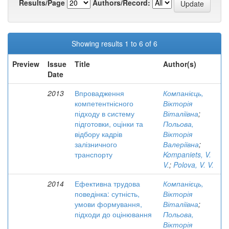
Results/Page
Authors/Record:
Showing results 1 to 6 of 6
Preview
Issue
Title
Author(s)
Date
2013
Впровадження
Компанієць,
компетентнісного
Вікторія
підходу в систему
Віталіївна
;
підготовки, оцінки та
Польова,
відбору кадрів
Вікторія
залізничного
Валеріївна
;
транспорту
Kompaniets, V.
V.
;
Polova, V. V.
2014
Ефективна трудова
Компанієць,
поведінка: сутність,
Вікторія
умови формування,
Віталіївна
;
підходи до оцінювання
Польова,
Вікторія