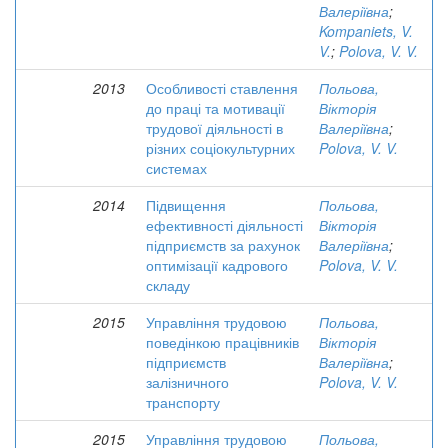
Валеріївна
;
Kompaniets, V.
V.
;
Polova, V. V.
2013
Особливості ставлення
Польова,
до праці та мотивації
Вікторія
трудової діяльності в
Валеріївна
;
різних соціокультурних
Polova, V. V.
системах
2014
Підвищення
Польова,
ефективності діяльності
Вікторія
підприємств за рахунок
Валеріївна
;
оптимізації кадрового
Polova, V. V.
складу
2015
Управління трудовою
Польова,
поведінкою працівників
Вікторія
підприємств
Валеріївна
;
залізничного
Polova, V. V.
транспорту
2015
Управління трудовою
Польова,