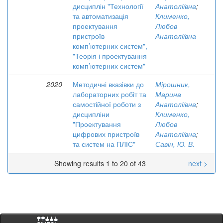
дисциплін "Технології
Анатоліївна
;
та автоматизація
Клименко,
проектування
Любов
пристроїв
Анатоліївна
комп’ютерних систем",
"Теорія і проектування
комп’ютерних систем"
2020
Методичні вказівки до
Мірошник,
лабораторних робіт та
Марина
самостійної роботи з
Анатоліївна
;
дисципліни
Клименко,
"Проектування
Любов
цифрових пристроїв
Анатоліївна
;
та систем на ПЛІС"
Савін, Ю. В.
Showing results 1 to 20 of 43
next >