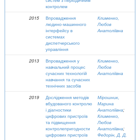
систем з періодичним
контролем
2015
Впровадження
Клименко,
людино-машинного
Любов
інтерфейсу в
Анатоліївна
системах
диспетчерського
управління
2013
Впровадження у
Клименко,
навчальний процес
Любов
сучасних технологій
Анатоліївна
навчання та сучасних
технічних засобів
2019
Дослідження методів
Мірошник,
вбудованого контролю
Марина
і діагностики
Анатоліївна
;
цифрових пристроїв
Клименко,
та підвищення
Любов
контролепригодности
Анатоліївна
;
цифрових пристроїв
Федорін, Д. Д.