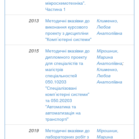
мікросхемотехніка".
Частина 1
2013
Методичні вказівки до
Клименко,
виконання курсового
Любов
проекту з дисципліни
Анатоліївна
"Комп’ютерні системи"
2015
Методичні вказівки до
Мірошник,
дипломного проекту
Марина
для спеціалістів та
Анатоліївна
;
магістрів
Клименко,
спеціальностей
Любов
050.10203
Анатоліївна
"Спеціалізовані
комп’ютерні системи"
та 050.20203
"Автоматика та
автоматизація на
транспорті"
2019
Методичні вказівки до
Мірошник,
лабораторних робіт з
Марина