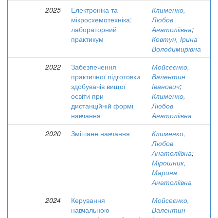
2025
Електроніка та
Клименко,
мікросхемотехніка:
Любов
лабораторний
Анатоліївна
;
практикум
Ковтун, Ірина
Володимирівна
2022
Забезпечення
Мойсеєнко,
практичної підготовки
Валентин
здобувачів вищої
Іванович
;
освіти при
Клименко,
дистанційній формі
Любов
навчання
Анатоліївна
2020
Змішане навчання
Клименко,
Любов
Анатоліївна
;
Мірошник,
Марина
Анатоліївна
2024
Керування
Мойсеєнко,
навчальною
Валентин