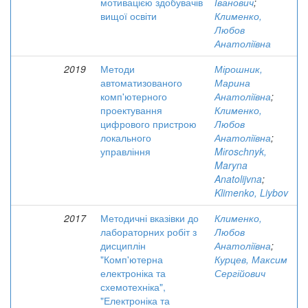
мотивацією здобувачів
Іванович
;
вищої освіти
Клименко,
Любов
Анатоліївна
2019
Методи
Мірошник,
автоматизованого
Марина
комп'ютерного
Анатоліївна
;
проектування
Клименко,
цифрового пристрою
Любов
локального
Анатоліївна
;
управління
Mіrosсhnyk,
Maryna
Anatolijvna
;
Klimenko, Liybov
2017
Методичні вказівки до
Клименко,
лабораторних робіт з
Любов
дисциплін
Анатоліївна
;
"Комп'ютерна
Курцев, Максим
електроніка та
Сергійович
схемотехніка",
"Електроніка та