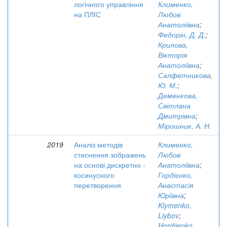
логічного управління
Клименко,
на ПЛІС
Любов
Анатоліївна
;
Федорін, Д. Д.
;
Крилова,
Вікторія
Анатоліївна
;
Салфетникова,
Ю. М.
;
Деменкова,
Світлана
Дмитрівна
;
Мірошник, А. Н.
2019
Аналіз методів
Клименко,
стиснення зображень
Любов
на основі дискретно -
Анатоліївна
;
косинусного
Гордієнко,
перетворення
Анастасія
Юріївна
;
Klymenko,
Liybov
;
Hordiienko,