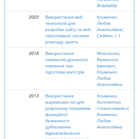
Anastasiia
2023
Використання веб-
Клименко,
технологій для
Любов
розробки сайту та веб-
Анатоліївна
;
орієнтованої системи
Седякін, І. І.
розкладу занять
2018
Використання
Мойсеєнко,
елементів дуального
Валентин
навчання при
Іванович
;
підготовці магістрів
Клименко,
Любов
Анатоліївна
2013
Використання
Клименко,
марківських кіл для
Костянтин
розрахунку показників
Станіславович
;
функційної
Клименко,
безпечності
Любов
дубльованих
Анатоліївна
відновлювальних