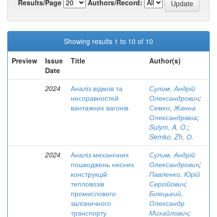
Results/Page
Authors/Record:
Showing results 1 to 10 of 10
Preview
Issue
Title
Author(s)
Date
2024
Аналіз відмов та
Сулим, Андрій
несправностей
Олександрович
;
вантажних вагонів
Семко, Жанна
Олександрівна
;
Sulym, A. O.
;
Semko, Zh. О.
2024
Аналіз механічних
Сулим, Андрій
пошкоджень несних
Олександрович
;
конструкцій
Павленко, Юрій
тепловозів
Сергійович
;
промислового
Білецький,
залізничного
Олександр
транспорту
Михайлович
;