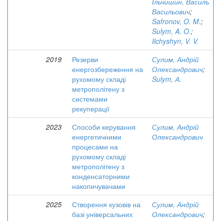
Ільчишин, Василь
Васильович
;
Safronov, O. M.
;
Sulym, A. O.
;
Ilchyshyn, V. V.
2019
Резерви
Сулим, Андрій
енергозбереження на
Олександрович
;
рухомому складі
Sulym, А.
метрополітену з
системами
рекуперації
2023
Способи керування
Сулим, Андрій
енергетичними
Олександрович
процесами на
рухомому складі
метрополітену з
конденсаторними
накопичувачами
2025
Створення кузовів на
Сулим, Андрій
базі універсальних
Олександрович
;