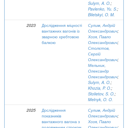
Sulym, A. O.
;
Pavlenko, Yu. S.
;
Biletskyi, O. M.
2023
Дослідження міцності
Сулим, Андрій
вантажних вагонів із
Олександрович
;
зварною хребтовою
Хозя, Павло
балкою
Олександрович
;
Столєтов,
Сергій
Олександрович
;
Мельник,
Олександр
Олександрович
;
Sulym, A. O.
;
Khozia, P. O.
;
Stolietov, S. O.
;
Melnyk, O. O.
2025
Дослідження
Сулим, Андрій
показників
Олександрович
;
вантажного вагона з
Хозя, Павло
подовженим строком
Олександрович
;