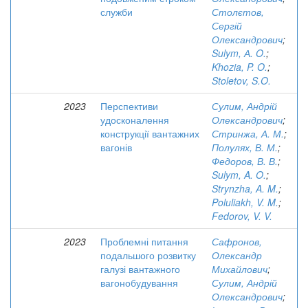
служби
Столєтов,
Сергій
Олександрович
;
Sulym, А. O.
;
Khozia, P. O.
;
Stoletov, S.O.
2023
Перспективи
Сулим, Андрій
удосконалення
Олександрович
;
конструкції вантажних
Стринжа, А. М.
;
вагонів
Полулях, В. М.
;
Федоров, В. В.
;
Sulym, A. O.
;
Strynzha, A. M.
;
Poluliakh, V. M.
;
Fedorov, V. V.
2023
Проблемні питання
Сафронов,
подальшого розвитку
Олександр
галузі вантажного
Михайлович
;
вагонобудування
Сулим, Андрій
Олександрович
;