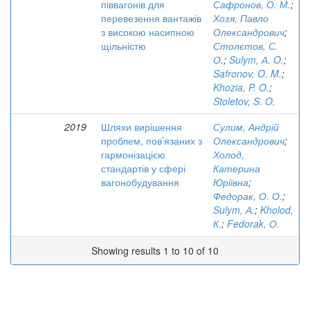
піввагонів для
Сафронов, О. М.
;
перевезення вантажів
Хозя, Павло
з високою насипною
Олександрович
;
щільністю
Столєтов, С.
О.
;
Sulym, А. O.
;
Safronov, O. M.
;
Khozia, P. O.
;
Stoletov, S. O.
2019
Шляхи вирішення
Сулим, Андрій
проблем, пов’язаних з
Олександрович
;
гармонізацією
Холод,
стандартів у сфері
Катерина
вагонобудування
Юріївна
;
Федорак, О. О.
;
Sulym, А.
;
Kholod,
К.
;
Fedorak, О.
Showing results 1 to 10 of 10