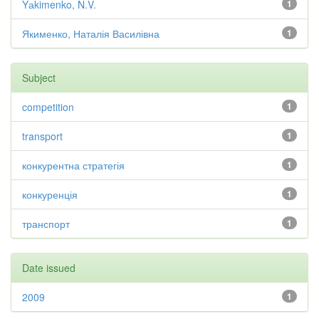
Yаkimenko, N.V.
1
Якименко, Наталія Василівна
1
Subject
competition
1
transport
1
конкурентна стратегія
1
конкуренція
1
транспорт
1
Date issued
2009
1