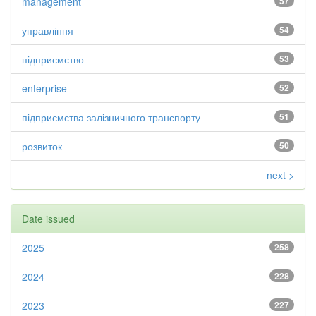
management
57
управління
54
підприємство
53
enterprise
52
підприємства залізничного транспорту
51
розвиток
50
next >
Date issued
2025
258
2024
228
2023
227