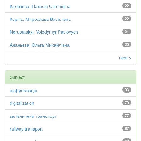
Каличева, Наталія Євгеніївна
22
Корінь, Мирослава Василівна
22
Nerubatskyi, Volodymyr Pavlovych
21
Ананьєва, Ольга Михайлівна
20
next >
Subject
цифровізація
93
digitalization
79
залізничний транспорт
77
railway transport
67