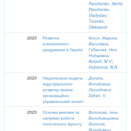
Panchenko, Serhii
;
Panchenko,
Vladyslav
;
Turenko,
Oleksandr
2023
Розвиток
Косич, Марина
електронного
Василівна
;
урядування в Україні
Губанова, Ніно
Нодарівна
;
Kosych, M.V.
;
Hubanova, N.N.
2023
Національна модель
Дикань,
індустріального
Володимир
розвитку країни:
Леонідович
;
організаційно-
Dykan, V.
управлінський аспект
2023
Основні виклики та
Волохова, Інна
напрями роботи
Володимирівна
;
логістичного фронту
Волохов,
Володимир