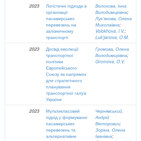
2023
Логістичні підходи в
Волохова, Інна
організації
Володимирівна
;
пасажирських
Лук’янова, Олена
перевезень на
Миколаївна
;
залізничному
Volokhova, I.V.
;
транспорті
Luk'janova, O.M.
2023
Досвід еволюції
Громова, Олена
транспортної
Володимирівна
;
політики
Gromova, O.V.
Європейського
Союзу як напрямок
для стратегічного
планування
транспортної галузі
України
2023
Мультикласовий
Чернявський,
підхід у формуванні
Андрій
пасажирських
Вікторович
;
перевезень та
Зоріна, Олена
альтернативне
Іванівна
;