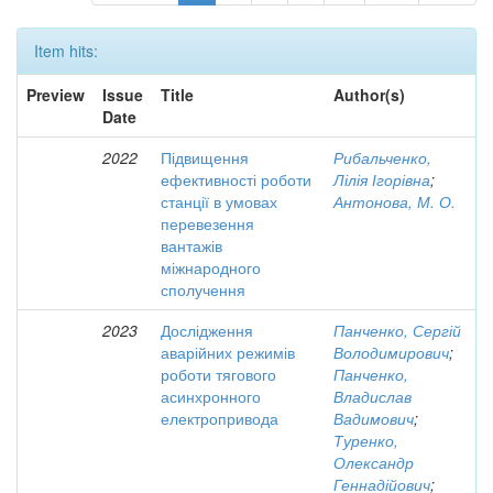
Item hits:
Preview
Issue
Title
Author(s)
Date
2022
Підвищення
Рибальченко,
ефективності роботи
Лілія Ігорівна
;
станції в умовах
Антонова, М. О.
перевезення
вантажів
міжнародного
сполучення
2023
Дослідження
Панченко, Сергій
аварійних режимів
Володимирович
;
роботи тягового
Панченко,
асинхронного
Владислав
електропривода
Вадимович
;
Туренко,
Олександр
Геннадійович
;