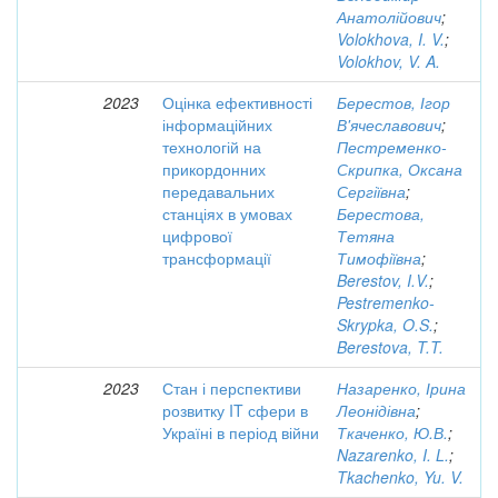
Анатолійович
;
Volokhova, I. V.
;
Volokhov, V. A.
2023
Оцінка ефективності
Берестов, Ігор
інформаційних
В'ячеславович
;
технологій на
Пестременко-
прикордонних
Скрипка, Оксана
передавальних
Сергіївна
;
станціях в умовах
Берестова,
цифрової
Тетяна
трансформації
Тимофіївна
;
Berestov, I.V.
;
Pestremenko-
Skrypka, O.S.
;
Berestova, T.T.
2023
Стан і перспективи
Назаренко, Ірина
розвитку IT сфери в
Леонідівна
;
Україні в період війни
Ткаченко, Ю.В.
;
Nazarenko, I. L.
;
Tkachenko, Yu. V.