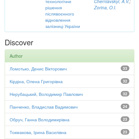
технологічне
Cherniavskyi, A.V.
;
рішення
Zorina, O.I.
післявоєнного
відновлення
залізниці України
Discover
Author
Ломотько, Денис Вікторович
33
Кірдіна, Олена Григорівна
32
Нерубацький, Володимир Павлович
32
Панченко, Владислав Вадимович
24
Обруч, Ганна Володимирівна
23
Токмакова, Ірина Василівна
23