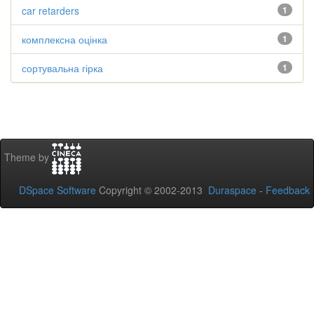
car retarders
1
комплексна оцінка
1
сортувальна гірка
1
Theme by
DSpace Software
Copyright © 2002-2013
Duraspace
-
Feedback