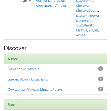
2014
Оцінка конструкції
Сумщенко,
сортувальної гірки
Микола
Миколайович
;
Бажан, Арина
Василівна
;
Sumshenko,
Mykola
;
Bajan,
Aryna
Discover
Author
Sumshenko, Mykola
1
Бажан, Арина Василівна
1
Сумщенко, Микола Миколайович
1
Subject