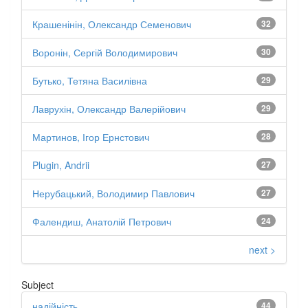
Крашенінін, Олександр Семенович
32
Воронін, Сергій Володимирович
30
Бутько, Тетяна Василівна
29
Лаврухін, Олександр Валерійович
29
Мартинов, Ігор Ернстович
28
Plugin, Andrii
27
Нерубацький, Володимир Павлович
27
Фалендиш, Анатолій Петрович
24
next >
Subject
надійність
44