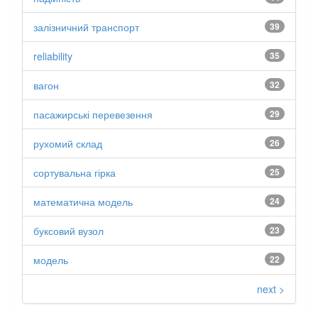
залізничний транспорт
39
reliability
35
вагон
32
пасажирські перевезення
29
рухомий склад
26
сортувальна гірка
25
математична модель
24
буксовий вузол
23
модель
22
next >