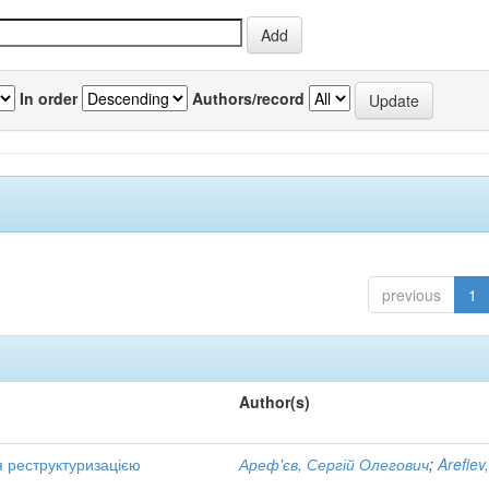
In order
Authors/record
previous
1
Author(s)
я реструктуризацією
Ареф'єв, Сергій Олегович
;
Arefiev