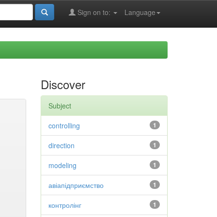
Sign on to:
Language
Discover
Subject
controlling
1
direction
1
modeling
1
авіапідприємство
1
контролінг
1