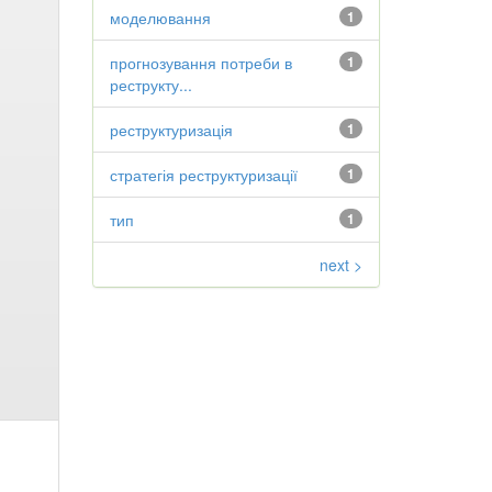
моделювання
1
прогнозування потреби в
1
реструкту...
реструктуризація
1
стратегія реструктуризації
1
тип
1
next >