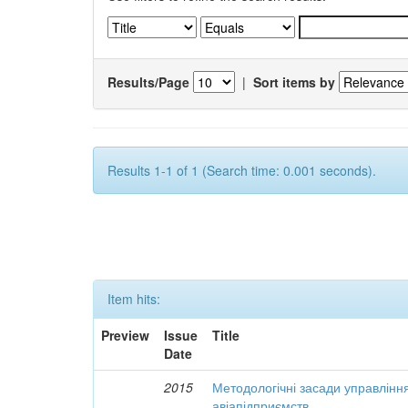
Results/Page
|
Sort items by
Results 1-1 of 1 (Search time: 0.001 seconds).
Item hits:
Preview
Issue
Title
Date
2015
Методологічні засади управлінн
авіапідприємств