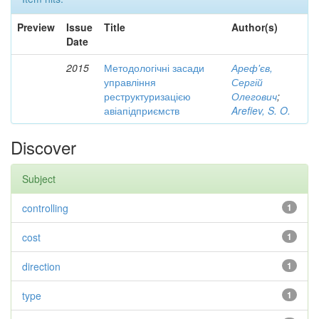
Preview
Issue
Title
Author(s)
Date
2015
Методологічні засади
Ареф'єв,
управління
Сергій
реструктуризацією
Олегович
;
авіапідприємств
Arefiev, S. O.
Discover
Subject
controlling
1
cost
1
direction
1
type
1