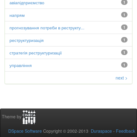
авіапідприємство
1
напрям
1
прогнозування потреби в реструкту...
1
реструктуризація
1
стратегія реструктуризації
1
управління
1
next >
Theme by
DSpace Software
Copyright © 2002-2013
Duraspace
-
Feedback