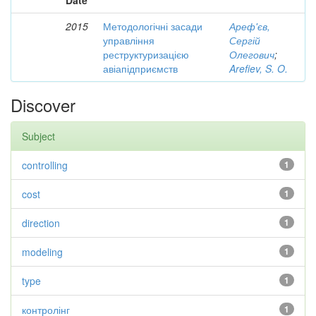
Date
2015
Методологічні засади
Ареф'єв,
управління
Сергій
реструктуризацією
Олегович
;
авіапідприємств
Arefiev, S. O.
Discover
Subject
controlling
1
cost
1
direction
1
modeling
1
type
1
контролінг
1