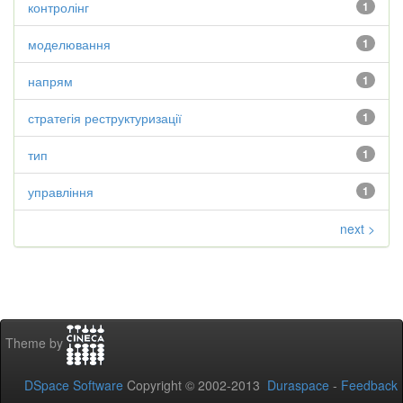
контролінг
1
моделювання
1
напрям
1
стратегія реструктуризації
1
тип
1
управління
1
next >
Theme by
DSpace Software
Copyright © 2002-2013
Duraspace
-
Feedback