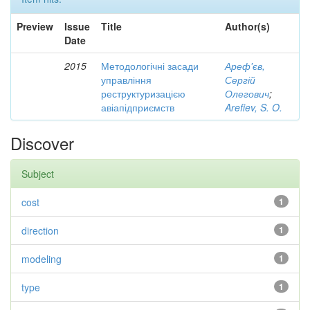
Preview
Issue
Title
Author(s)
Date
2015
Методологічні засади
Ареф'єв,
управління
Сергій
реструктуризацією
Олегович
;
авіапідприємств
Arefiev, S. O.
Discover
Subject
cost
1
direction
1
modeling
1
type
1