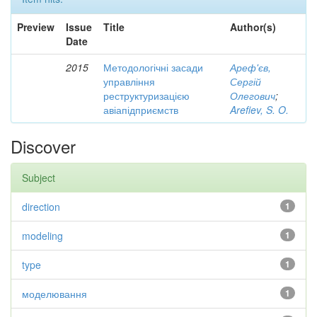
Preview
Issue
Title
Author(s)
Date
2015
Методологічні засади
Ареф'єв,
управління
Сергій
реструктуризацією
Олегович
;
авіапідприємств
Arefiev, S. O.
Discover
Subject
direction
1
modeling
1
type
1
моделювання
1