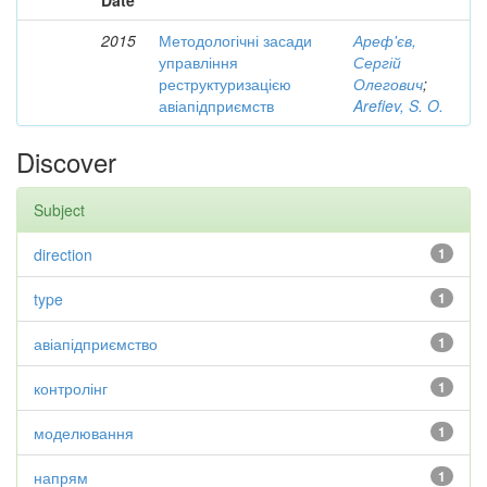
Date
2015
Методологічні засади
Ареф'єв,
управління
Сергій
реструктуризацією
Олегович
;
авіапідприємств
Arefiev, S. O.
Discover
Subject
direction
1
type
1
авіапідприємство
1
контролінг
1
моделювання
1
напрям
1