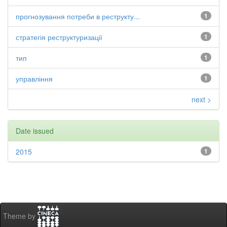
прогнозування потреби в реструкту...
1
стратегія реструктуризації
1
тип
1
управління
1
next >
Date issued
2015
1
Theme by