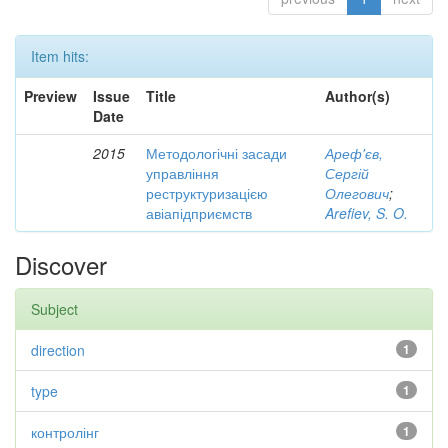
Item hits:
Preview
Issue
Title
Author(s)
Date
2015
Методологічні засади
Ареф'єв,
управління
Сергій
реструктуризацією
Олегович
;
авіапідприємств
Arefiev, S. O.
Discover
Subject
direction
1
type
1
контролінг
1