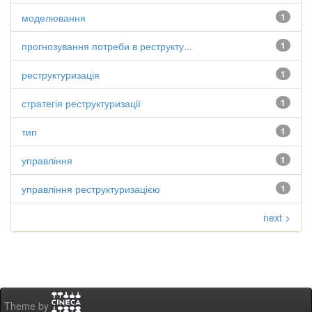
моделювання
1
прогнозування потреби в реструкту...
1
реструктуризація
1
стратегія реструктуризації
1
тип
1
управління
1
управління реструктуризацією
1
next >
Theme by