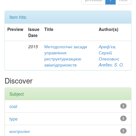
Item hits:
Preview
Issue
Title
Author(s)
Date
2015
Методологічні засади
Ареф'єв,
управління
Сергій
реструктуризацією
Олегович
;
авіапідприємств
Arefiev, S. O.
Discover
Subject
cost
1
type
1
контролінг
1