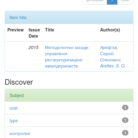
Item hits:
Preview
Issue
Title
Author(s)
Date
2015
Методологічні засади
Ареф'єв,
управління
Сергій
реструктуризацією
Олегович
;
авіапідприємств
Arefiev, S. O.
Discover
Subject
cost
1
type
1
контролінг
1