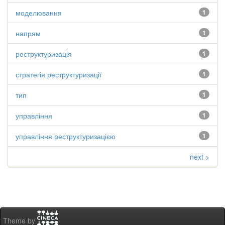
моделювання
1
напрям
1
реструктуризація
1
стратегія реструктуризації
1
тип
1
управління
1
управління реструктуризацією
1
next >
Theme by