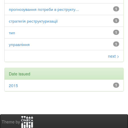
прогнозування потреби в реструкту...
1
стратегія реструктуризації
1
тип
1
управління
1
next >
Date issued
2015
1
Theme by