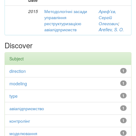
Date
2015
Методологічні засади
Ареф'єв,
управління
Сергій
реструктуризацією
Олегович
;
авіапідприємств
Arefiev, S. O.
Discover
Subject
direction
1
modeling
1
type
1
авіапідприємство
1
контролінг
1
моделювання
1