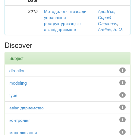
Date
2015
Методологічні засади
Ареф'єв,
управління
Сергій
реструктуризацією
Олегович
;
авіапідприємств
Arefiev, S. O.
Discover
Subject
direction
1
modeling
1
type
1
авіапідприємство
1
контролінг
1
моделювання
1