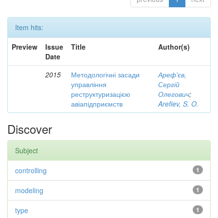
Item hits:
Preview
Issue
Title
Author(s)
Date
2015
Методологічні засади
Ареф'єв,
управління
Сергій
реструктуризацією
Олегович
;
авіапідприємств
Arefiev, S. O.
Discover
Subject
controlling
1
modeling
1
type
1