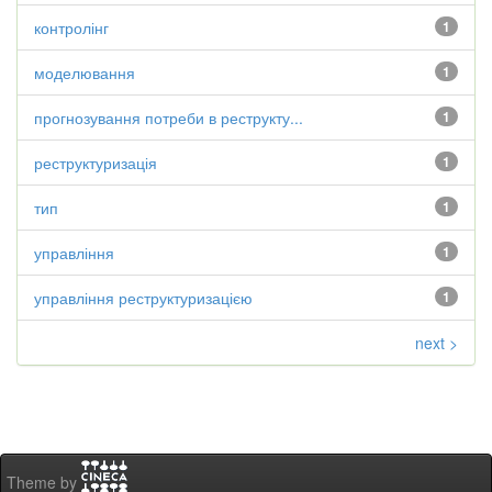
контролінг
1
моделювання
1
прогнозування потреби в реструкту...
1
реструктуризація
1
тип
1
управління
1
управління реструктуризацією
1
next >
Theme by