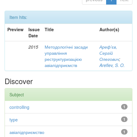
Item hits:
Preview
Issue
Title
Author(s)
Date
2015
Методологічні засади
Ареф'єв,
управління
Сергій
реструктуризацією
Олегович
;
авіапідприємств
Arefiev, S. O.
Discover
Subject
controlling
1
type
1
авіапідприємство
1