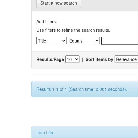
Start a new search
Add filters:
Use filters to refine the search results.
Results/Page
|
Sort items by
Results 1-1 of 1 (Search time: 0.001 seconds).
Item hits: