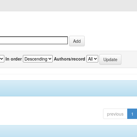
In order
Authors/record
previous
1