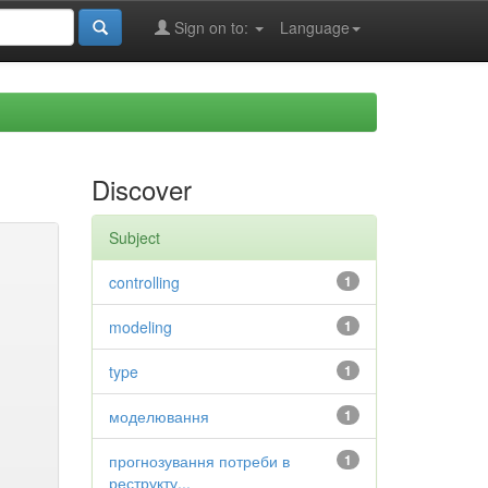
Sign on to:
Language
Discover
Subject
controlling
1
modeling
1
type
1
моделювання
1
прогнозування потреби в
1
реструкту...