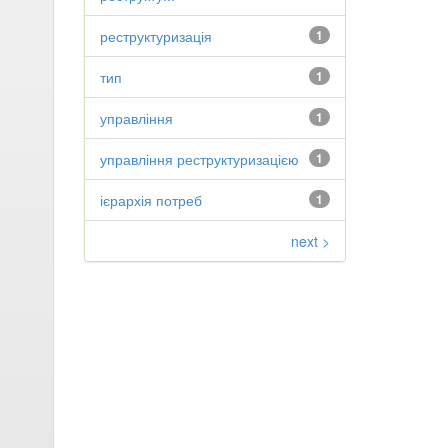
реструктуризація
1
тип
1
управління
1
управління реструктуризацією
1
ієрархія потреб
1
next >