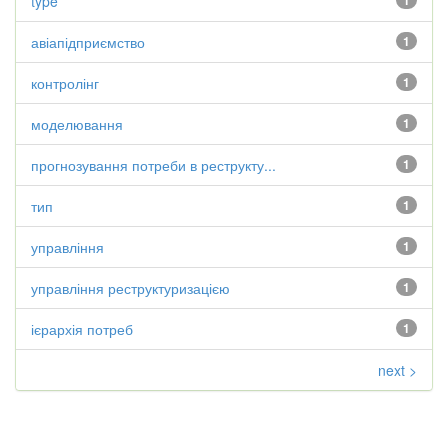
type
1
авіапідприємство
1
контролінг
1
моделювання
1
прогнозування потреби в реструкту...
1
тип
1
управління
1
управління реструктуризацією
1
ієрархія потреб
1
next >