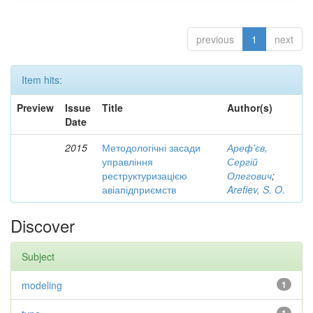
previous
1
next
Item hits:
Preview
Issue
Title
Author(s)
Date
2015
Методологічні засади
Ареф'єв,
управління
Сергій
реструктуризацією
Олегович
;
авіапідприємств
Arefiev, S. O.
Discover
Subject
modeling
1