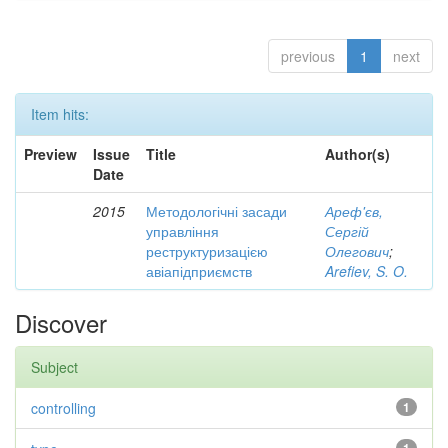
previous
1
next
Item hits:
Preview
Issue
Title
Author(s)
Date
2015
Методологічні засади
Ареф'єв,
управління
Сергій
реструктуризацією
Олегович
;
авіапідприємств
Arefiev, S. O.
Discover
Subject
controlling
1