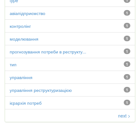
type
1
авіапідприємство
1
контролінг
1
моделювання
1
прогнозування потреби в реструкту...
1
тип
1
управління
1
управління реструктуризацією
1
ієрархія потреб
1
next >