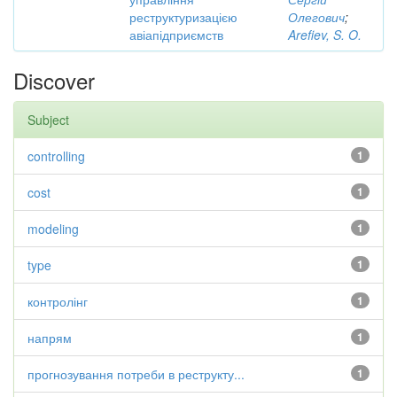
реструктуризацією
Олегович
;
авіапідприємств
Arefiev, S. O.
Discover
Subject
controlling
1
cost
1
modeling
1
type
1
контролінг
1
напрям
1
прогнозування потреби в реструкту...
1