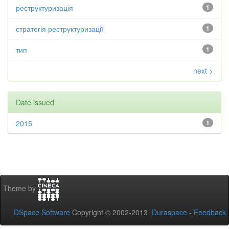
реструктуризація
1
стратегія реструктуризації
1
тип
1
next >
Date issued
2015
1
Theme by
DSpace Software
Copyright © 2002-2013
Duraspace
-
Feedback