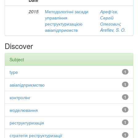
Date
2015
Методологічні засади
Ареф'єв,
управління
Сергій
реструктуризацією
Олегович
;
авіапідприємств
Arefiev, S. O.
Discover
Subject
type
1
авіапідприємство
1
контролінг
1
моделювання
1
реструктуризація
1
стратегія реструктуризації
1