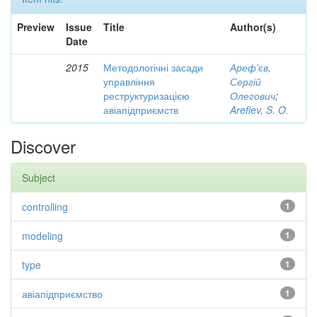
Preview
Issue
Title
Author(s)
Date
2015
Методологічні засади
Ареф'єв,
управління
Сергій
реструктуризацією
Олегович
;
авіапідприємств
Arefiev, S. O.
Discover
Subject
controlling
1
modeling
1
type
1
авіапідприємство
1