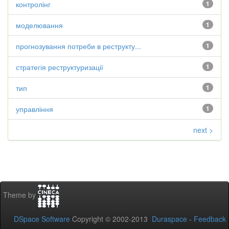
контролінг
1
моделювання
1
прогнозування потреби в реструкту...
1
стратегія реструктуризації
1
тип
1
управління
1
next >
Theme by
DSpace Software
Copyright © 2002-2013
Duraspace
-
Feedback