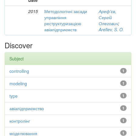
Date
2015
Методологічні засади
Ареф'єв,
управління
Сергій
реструктуризацією
Олегович
;
авіапідприємств
Arefiev, S. O.
Discover
Subject
controlling
1
modeling
1
type
1
авіапідприємство
1
контролінг
1
моделювання
1