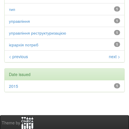
тип
1
управління
1
управління реструктуризацією
1
ієрархія потреб
1
< previous
next >
Date issued
2015
1
Theme by