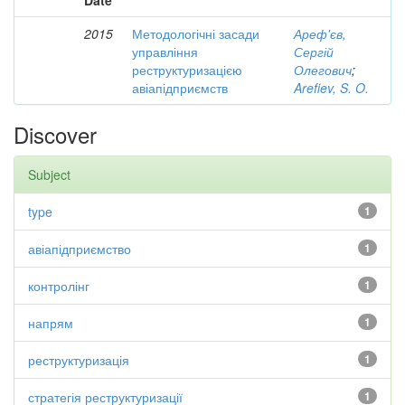
Date
2015
Методологічні засади
Ареф'єв,
управління
Сергій
реструктуризацією
Олегович
;
авіапідприємств
Arefiev, S. O.
Discover
Subject
type
1
авіапідприємство
1
контролінг
1
напрям
1
реструктуризація
1
стратегія реструктуризації
1