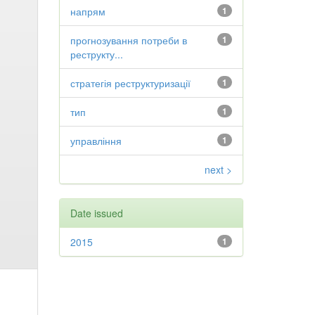
напрям
1
прогнозування потреби в
1
реструкту...
стратегія реструктуризації
1
тип
1
управління
1
next >
Date issued
2015
1