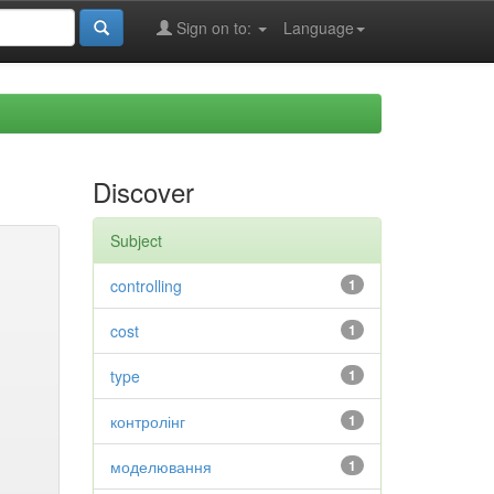
Sign on to:
Language
Discover
Subject
controlling
1
cost
1
type
1
контролінг
1
моделювання
1