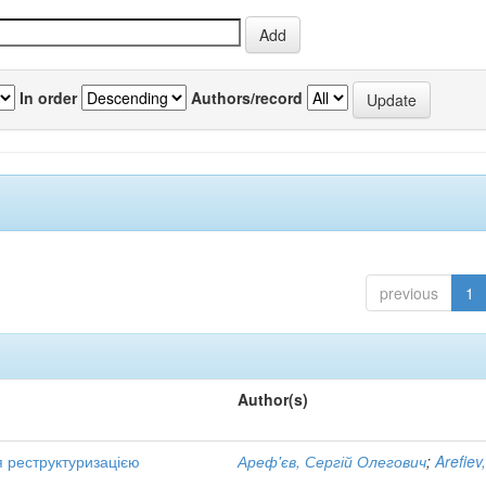
In order
Authors/record
previous
1
Author(s)
я реструктуризацією
Ареф'єв, Сергій Олегович
;
Arefiev