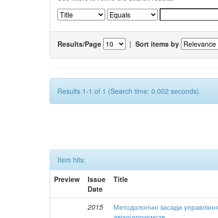
Results/Page
|
Sort items by
Results 1-1 of 1 (Search time: 0.002 seconds).
Item hits:
Preview
Issue
Title
Date
2015
Методологічні засади управлінн
авіапідприємств