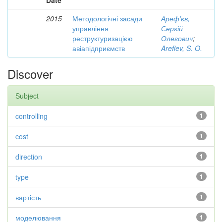
Date
2015
Методологічні засади
Ареф'єв,
управління
Сергій
реструктуризацією
Олегович
;
авіапідприємств
Arefiev, S. O.
Discover
Subject
controlling
1
cost
1
direction
1
type
1
вартість
1
моделювання
1