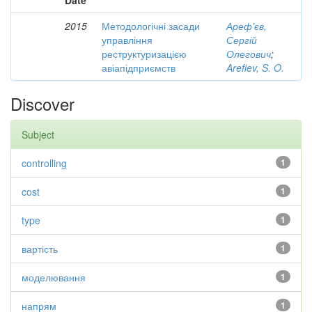
Date
2015
Методологічні засади
Ареф'єв,
управління
Сергій
реструктуризацією
Олегович
;
авіапідприємств
Arefiev, S. O.
Discover
Subject
controlling
1
cost
1
type
1
вартість
1
моделювання
1
напрям
1