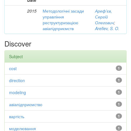
Date
2015
Методологічні засади
Ареф'єв,
управління
Сергій
реструктуризацією
Олегович
;
авіапідприємств
Arefiev, S. O.
Discover
Subject
cost
1
direction
1
modeling
1
авіапідприємство
1
вартість
1
моделювання
1