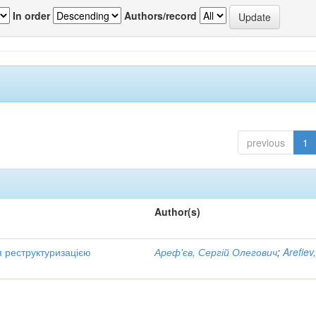
In order
Authors/record
previous
1
Author(s)
я реструктуризацією
Ареф'єв, Сергій Олегович
;
Arefiev