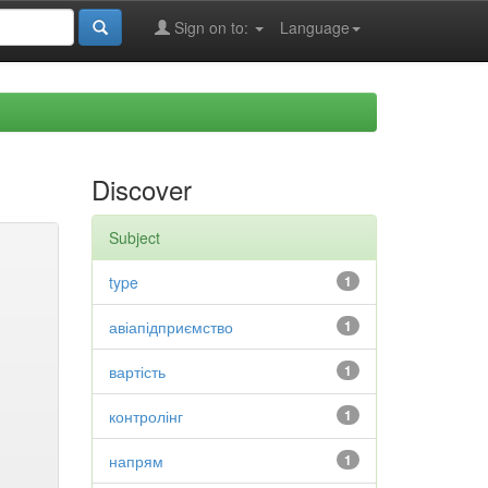
Sign on to:
Language
Discover
Subject
type
1
авіапідприємство
1
вартість
1
контролінг
1
напрям
1