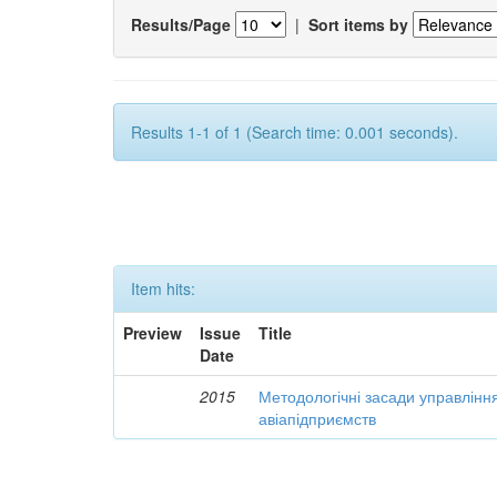
Results/Page
|
Sort items by
Results 1-1 of 1 (Search time: 0.001 seconds).
Item hits:
Preview
Issue
Title
Date
2015
Методологічні засади управлінн
авіапідприємств