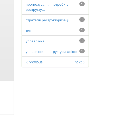
прогнозування потреби в
1
реструкту...
стратегія реструктуризації
1
тип
1
управління
1
управління реструктуризацією
1
< previous
next >