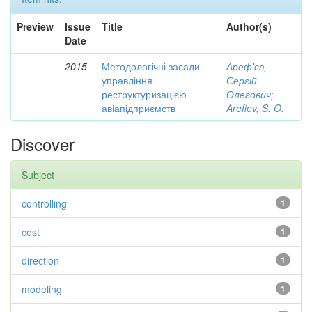
Preview
Issue
Title
Author(s)
Date
2015
Методологічні засади
Ареф'єв,
управління
Сергій
реструктуризацією
Олегович
;
авіапідприємств
Arefiev, S. O.
Discover
Subject
controlling
1
cost
1
direction
1
modeling
1