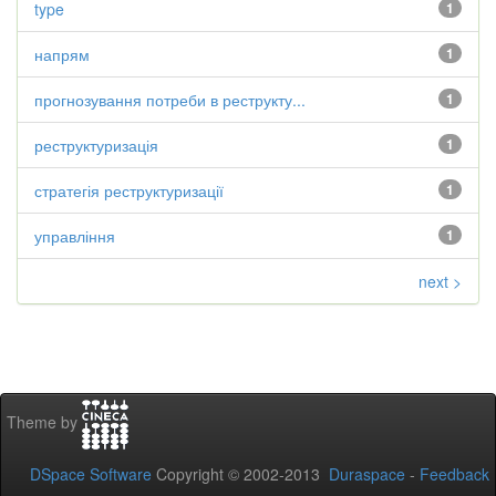
type
1
напрям
1
прогнозування потреби в реструкту...
1
реструктуризація
1
стратегія реструктуризації
1
управління
1
next >
Theme by
DSpace Software
Copyright © 2002-2013
Duraspace
-
Feedback