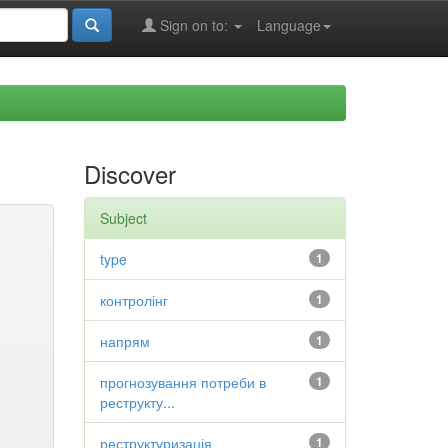
Sign on to:
Language
Discover
Subject
type
1
контролінг
1
напрям
1
прогнозування потреби в
1
реструкту...
реструктуризація
1