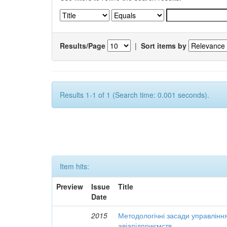
Results/Page
|
Sort items by
Results 1-1 of 1 (Search time: 0.001 seconds).
Item hits:
Preview
Issue
Title
Date
2015
Методологічні засади управлінн
авіапідприємств