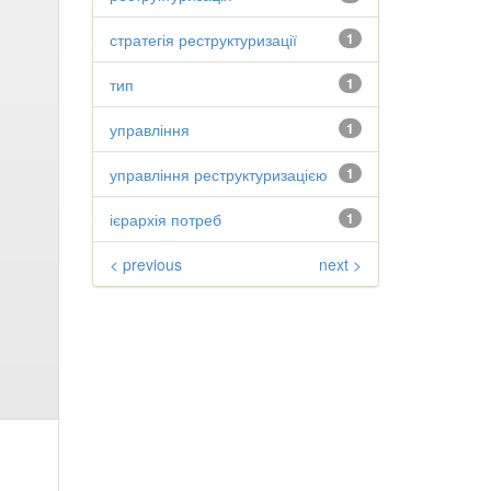
стратегія реструктуризації
1
тип
1
управління
1
управління реструктуризацією
1
ієрархія потреб
1
< previous
next >