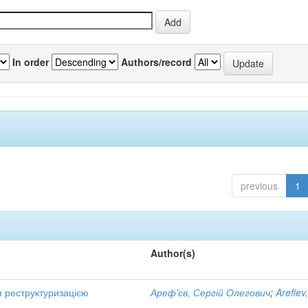
In order
Authors/record
previous
1
Author(s)
я реструктуризацією
Ареф'єв, Сергій Олегович
;
Arefiev