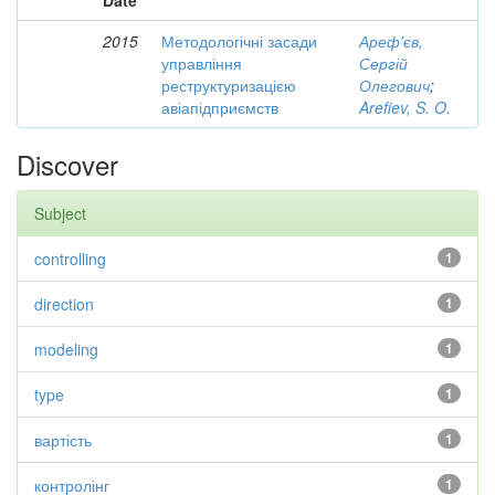
Date
2015
Методологічні засади
Ареф'єв,
управління
Сергій
реструктуризацією
Олегович
;
авіапідприємств
Arefiev, S. O.
Discover
Subject
controlling
1
direction
1
modeling
1
type
1
вартість
1
контролінг
1