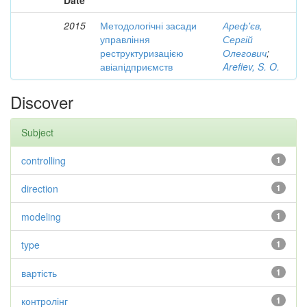
Date
2015
Методологічні засади
Ареф'єв,
управління
Сергій
реструктуризацією
Олегович
;
авіапідприємств
Arefiev, S. O.
Discover
Subject
controlling
1
direction
1
modeling
1
type
1
вартість
1
контролінг
1