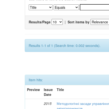
Results/Page
|
Sort items by
Results 1-1 of 1 (Search time: 0.002 seconds).
Item hits:
Preview
Issue
Title
Date
2015
Методологічні засади управлінн
авіапідприємств