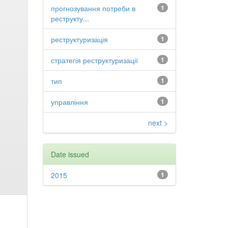
прогнозування потреби в
1
реструкту...
реструктуризація
1
стратегія реструктуризації
1
тип
1
управління
1
next >
Date issued
2015
1