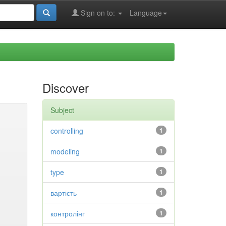
Sign on to:
Language
Discover
Subject
controlling
1
modeling
1
type
1
вартість
1
контролінг
1