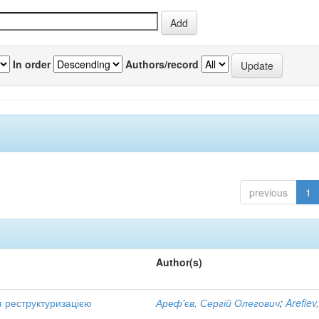
In order
Authors/record
previous
1
Author(s)
я реструктуризацією
Ареф'єв, Сергій Олегович
;
Arefiev