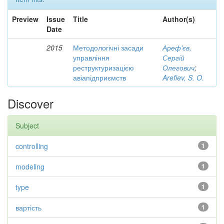
Preview
Issue
Title
Author(s)
Date
2015
Методологічні засади
Ареф'єв,
управління
Сергій
реструктуризацією
Олегович
;
авіапідприємств
Arefiev, S. O.
Discover
Subject
controlling
1
modeling
1
type
1
вартість
1