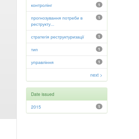
контролінг
1
прогнозування потреби в
1
реструкту...
стратегія реструктуризації
1
тип
1
управління
1
next >
Date issued
2015
1