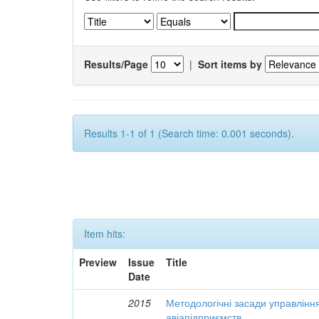
Results/Page
|
Sort items by
Results 1-1 of 1 (Search time: 0.001 seconds).
Item hits:
Preview
Issue
Title
Date
2015
Методологічні засади управлінн
авіапідприємств