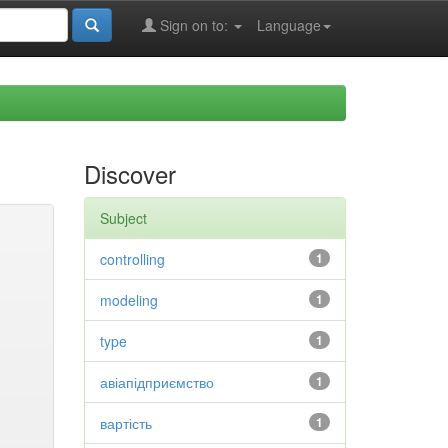
Sign on to:
Language
Discover
Subject
controlling
1
modeling
1
type
1
авіапідприємство
1
вартість
1