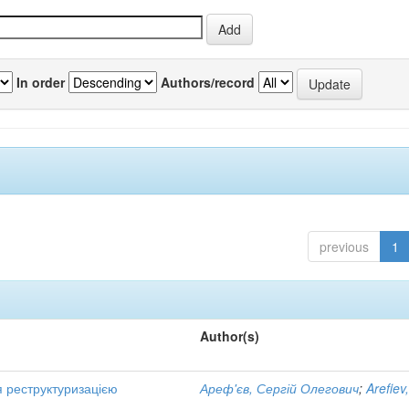
In order
Authors/record
previous
1
Author(s)
я реструктуризацією
Ареф'єв, Сергій Олегович
;
Arefiev