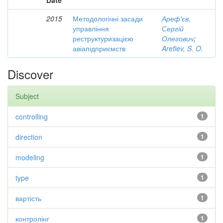
Date
2015
Методологічні засади
Ареф'єв,
управління
Сергій
реструктуризацією
Олегович
;
авіапідприємств
Arefiev, S. O.
Discover
Subject
controlling
1
direction
1
modeling
1
type
1
вартість
1
контролінг
1