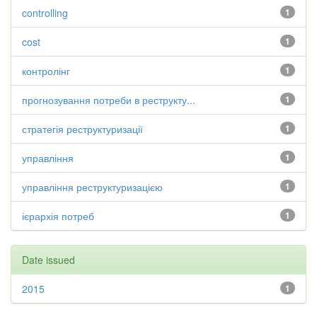
controlling
1
cost
1
контролінг
1
прогнозування потреби в реструкту...
1
стратегія реструктуризації
1
управління
1
управління реструктуризацією
1
ієрархія потреб
1
Date issued
2015
1