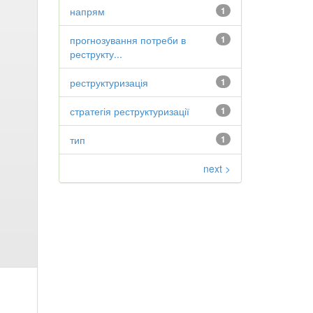
напрям
1
прогнозування потреби в
1
реструкту...
реструктуризація
1
стратегія реструктуризації
1
тип
1
next >