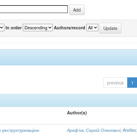
In order
Authors/record
previous
1
Author(s)
я реструктуризацією
Ареф'єв, Сергій Олегович
;
Arefiev