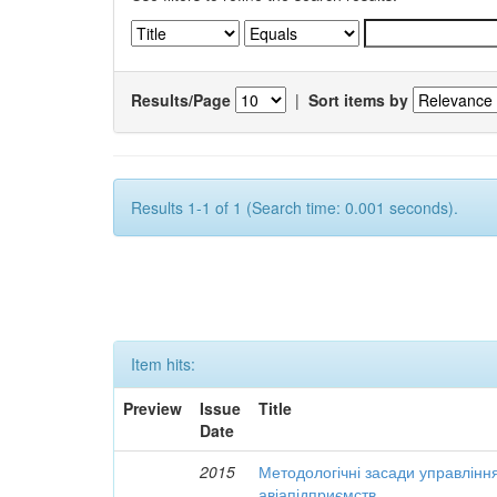
Results/Page
|
Sort items by
Results 1-1 of 1 (Search time: 0.001 seconds).
Item hits:
Preview
Issue
Title
Date
2015
Методологічні засади управлінн
авіапідприємств