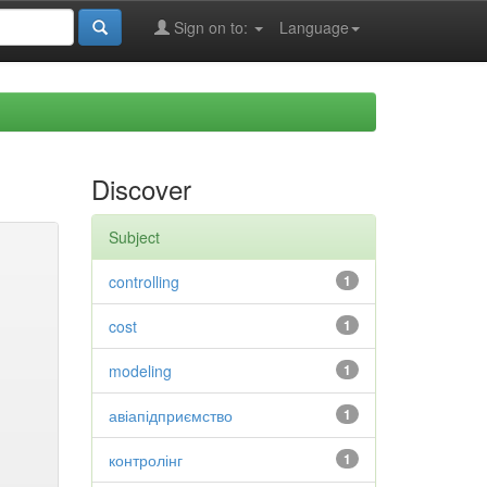
Sign on to:
Language
Discover
Subject
controlling
1
cost
1
modeling
1
авіапідприємство
1
контролінг
1