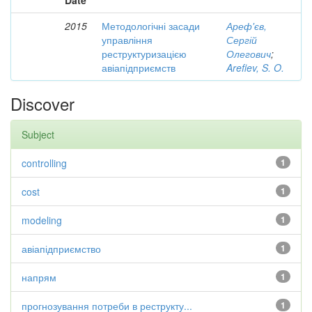
Date
2015
Методологічні засади
Ареф'єв,
управління
Сергій
реструктуризацією
Олегович
;
авіапідприємств
Arefiev, S. O.
Discover
Subject
controlling
1
cost
1
modeling
1
авіапідприємство
1
напрям
1
прогнозування потреби в реструкту...
1