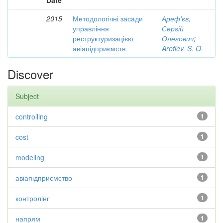
Date
2015
Методологічні засади
Ареф'єв,
управління
Сергій
реструктуризацією
Олегович
;
авіапідприємств
Arefiev, S. O.
Discover
Subject
controlling
1
cost
1
modeling
1
авіапідприємство
1
контролінг
1
напрям
1