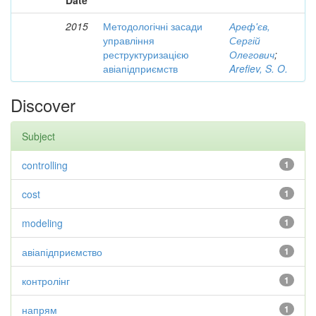
Date
2015
Методологічні засади
Ареф'єв,
управління
Сергій
реструктуризацією
Олегович
;
авіапідприємств
Arefiev, S. O.
Discover
Subject
controlling
1
cost
1
modeling
1
авіапідприємство
1
контролінг
1
напрям
1