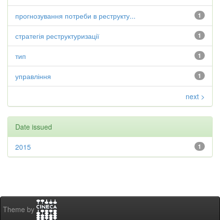
прогнозування потреби в реструкту...
1
стратегія реструктуризації
1
тип
1
управління
1
next >
Date issued
2015
1
Theme by