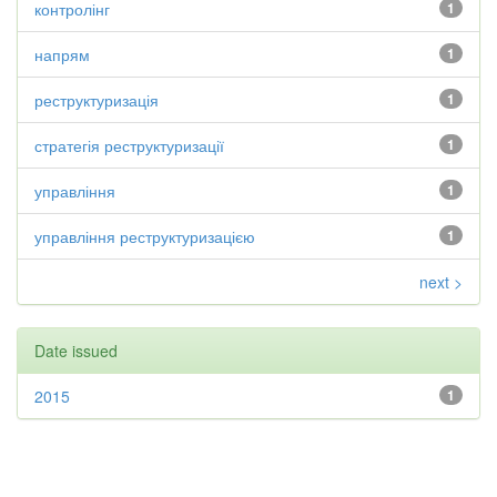
контролінг
1
напрям
1
реструктуризація
1
стратегія реструктуризації
1
управління
1
управління реструктуризацією
1
next >
Date issued
2015
1