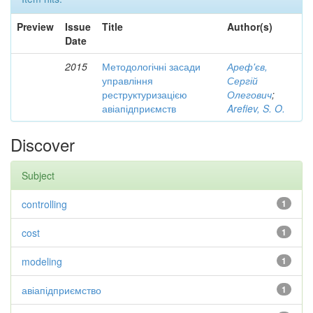
Preview
Issue
Title
Author(s)
Date
2015
Методологічні засади
Ареф'єв,
управління
Сергій
реструктуризацією
Олегович
;
авіапідприємств
Arefiev, S. O.
Discover
Subject
controlling
1
cost
1
modeling
1
авіапідприємство
1